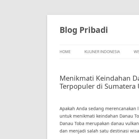
Skip
to
content
Blog Pribadi
HOME
KULINER INDONESIA
WI
Menikmati Keindahan Da
Terpopuler di Sumatera 
Apakah Anda sedang merencanakan lib
untuk menikmati keindahan Danau Toba
Danau Toba merupakan danau vulkanik 
dan menjadi salah satu destinasi wis