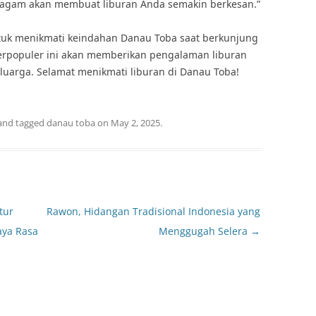
eragam akan membuat liburan Anda semakin berkesan.”
ntuk menikmati keindahan Danau Toba saat berkunjung
 terpopuler ini akan memberikan pengalaman liburan
luarga. Selamat menikmati liburan di Danau Toba!
and tagged
danau toba
on
May 2, 2025
.
tur
Rawon, Hidangan Tradisional Indonesia yang
aya Rasa
Menggugah Selera
→