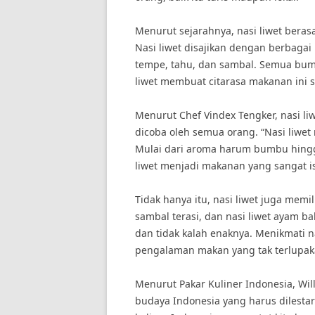
Menurut sejarahnya, nasi liwet berasa
Nasi liwet disajikan dengan berbagai
tempe, tahu, dan sambal. Semua bu
liwet membuat citarasa makanan ini 
Menurut Chef Vindex Tengker, nasi liw
dicoba oleh semua orang. “Nasi liwet
Mulai dari aroma harum bumbu hingg
liwet menjadi makanan yang sangat is
Tidak hanya itu, nasi liwet juga memili
sambal terasi, dan nasi liwet ayam ba
dan tidak kalah enaknya. Menikmati 
pengalaman makan yang tak terlupak
Menurut Pakar Kuliner Indonesia, Wil
budaya Indonesia yang harus dilestar