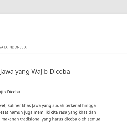
SATA INDONESIA
s Jawa yang Wajib Dicoba
ajib Dicoba
wet, kuliner khas Jawa yang sudah terkenal hingga
lezat namun juga memiliki cita rasa yang khas dan
u makanan tradisional yang harus dicoba oleh semua