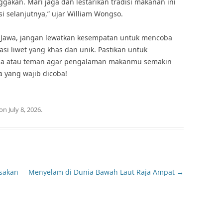
ggakan. Mari jaga dan lestarikan tradisi makanan ini
si selanjutnya,” ujar William Wongso.
e Jawa, jangan lewatkan kesempatan untuk mencoba
asi liwet yang khas dan unik. Pastikan untuk
rga atau teman agar pengalaman makanmu semakin
wa yang wajib dicoba!
on
July 8, 2026
.
asakan
Menyelam di Dunia Bawah Laut Raja Ampat
→