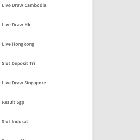
Live Draw Cambodia
Live Draw Hk
Live Hongkong
Slot Deposit Tri
Live Draw Singapore
Result Sgp
Slot Indosat