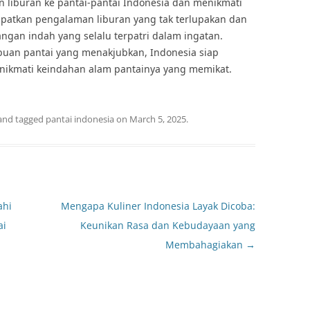
n liburan ke pantai-pantai Indonesia dan menikmati
patkan pengalaman liburan yang tak terlupakan dan
ngan indah yang selalu terpatri dalam ingatan.
buan pantai yang menakjubkan, Indonesia siap
kmati keindahan alam pantainya yang memikat.
and tagged
pantai indonesia
on
March 5, 2025
.
ahi
Mengapa Kuliner Indonesia Layak Dicoba:
ai
Keunikan Rasa dan Kebudayaan yang
Membahagiakan
→