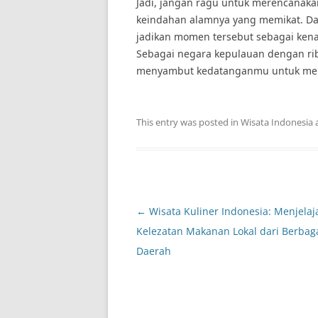
Jadi, jangan ragu untuk merencanaka
keindahan alamnya yang memikat. Da
jadikan momen tersebut sebagai kena
Sebagai negara kepulauan dengan ri
menyambut kedatanganmu untuk meni
This entry was posted in
Wisata Indonesia
Post
←
Wisata Kuliner Indonesia: Menjelaj
navigation
Kelezatan Makanan Lokal dari Berbag
Daerah