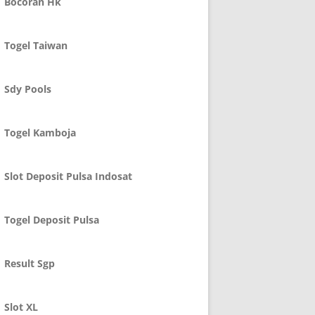
Bocoran Hk
Togel Taiwan
Sdy Pools
Togel Kamboja
Slot Deposit Pulsa Indosat
Togel Deposit Pulsa
Result Sgp
Slot XL