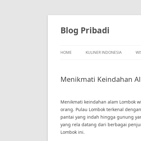
Skip
to
content
Blog Pribadi
HOME
KULINER INDONESIA
WI
Menikmati Keindahan 
Menikmati keindahan alam Lombok w
orang. Pulau Lombok terkenal denga
pantai yang indah hingga gunung yan
yang rela datang dari berbagai penj
Lombok ini.