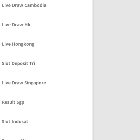
Live Draw Cambodia
Live Draw Hk
Live Hongkong
Slot Deposit Tri
Live Draw Singapore
Result Sgp
Slot Indosat