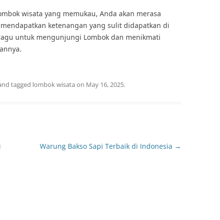
ombok wisata yang memukau, Anda akan merasa
mendapatkan ketenangan yang sulit didapatkan di
an ragu untuk mengunjungi Lombok dan menikmati
kannya.
and tagged
lombok wisata
on
May 16, 2025
.
i
Warung Bakso Sapi Terbaik di Indonesia
→