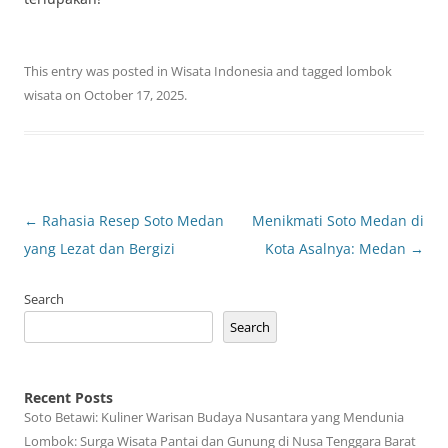
This entry was posted in
Wisata Indonesia
and tagged
lombok
wisata
on
October 17, 2025
.
Post
←
Rahasia Resep Soto Medan
Menikmati Soto Medan di
navigation
yang Lezat dan Bergizi
Kota Asalnya: Medan
→
Search
Search
Recent Posts
Soto Betawi: Kuliner Warisan Budaya Nusantara yang Mendunia
Lombok: Surga Wisata Pantai dan Gunung di Nusa Tenggara Barat