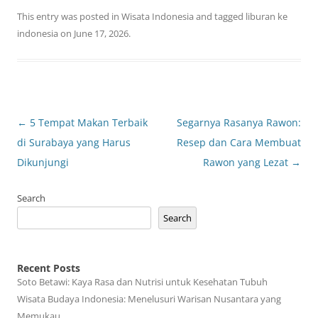
This entry was posted in
Wisata Indonesia
and tagged
liburan ke
indonesia
on
June 17, 2026
.
Post
←
5 Tempat Makan Terbaik
Segarnya Rasanya Rawon:
navigation
di Surabaya yang Harus
Resep dan Cara Membuat
Dikunjungi
Rawon yang Lezat
→
Search
Search
Recent Posts
Soto Betawi: Kaya Rasa dan Nutrisi untuk Kesehatan Tubuh
Wisata Budaya Indonesia: Menelusuri Warisan Nusantara yang
Memukau